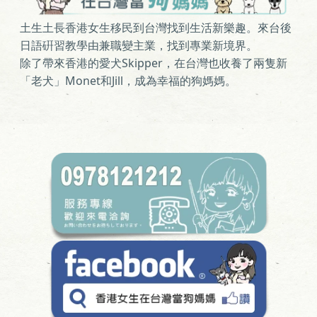
土生土長香港女生移民到台灣找到生活新樂趣。來台後
日語硏習教學由兼職變主業，找到專業新境界。
Skipper
除了帶來香港的愛犬
，在台灣也收養了兩隻新
Monet
Jill
「老犬」
和
，成為幸福的狗媽媽
。